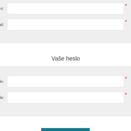
*
ní:
*
il:
Vaše heslo
*
lo:
*
la: