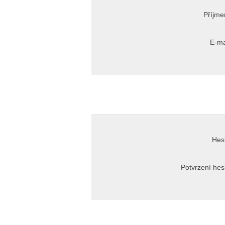
Příjme
E-ma
Hes
Potvrzení hes