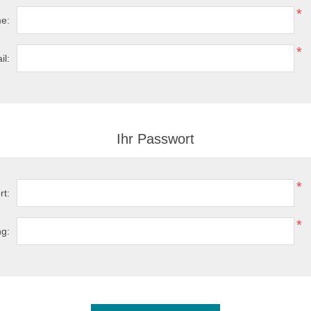
*
e:
*
il:
Ihr Passwort
*
rt:
*
ng: